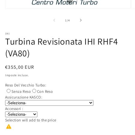
Apri
Ap
contenuti
co
multimediali
mu
su
1
/
4
1
2
in
in
finestra
fi
IHI
Turbina Revisionata IHI RHF4
modale
mo
(VA80)
Prezzo
€355,00 EUR
di
Imposte incluse.
listino
Reso Del Vecchio Turbo:
Senza Reso
Con Reso
Assicurazione KASCO:
Accessori :
Selection will add
to the price