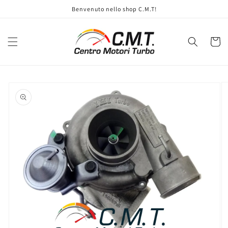
Vai
Benvenuto nello shop C.M.T!
direttamente
ai contenuti
Carrell
Passa alle
informazioni
sul prodotto