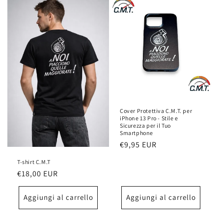
Cover Protettiva C.M.T. per
iPhone 13 Pro - Stile e
Sicurezza per il Tuo
Smartphone
Prezzo
€9,95 EUR
di
T-shirt C.M.T
listino
Prezzo
€18,00 EUR
di
listino
Aggiungi al carrello
Aggiungi al carrello