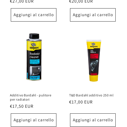
Prezzo
€27,00 EUR
Prezzo
€20,00 EUR
di
di
listino
listino
Aggiungi al carrello
Aggiungi al carrello
Additivo Bardahl - pulitore
T&D Bardahl additivo 250 ml
per radiatori
Prezzo
€17,00 EUR
Prezzo
€17,50 EUR
di
di
listino
listino
Aggiungi al carrello
Aggiungi al carrello