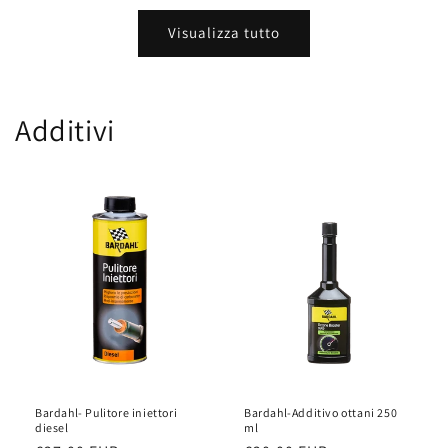
Visualizza tutto
Additivi
Bardahl- Pulitore iniettori
Bardahl-Additivo ottani 250
diesel
ml