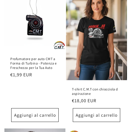
Profumatore per auto CMT a
Forma di Turbina - Potenza e
Freschezza per la Tua Auto
Prezzo
€1,99 EUR
di
listino
T-shirt C.M.T con chiocciola d
aspirazione
Prezzo
€18,00 EUR
di
listino
Aggiungi al carrello
Aggiungi al carrello