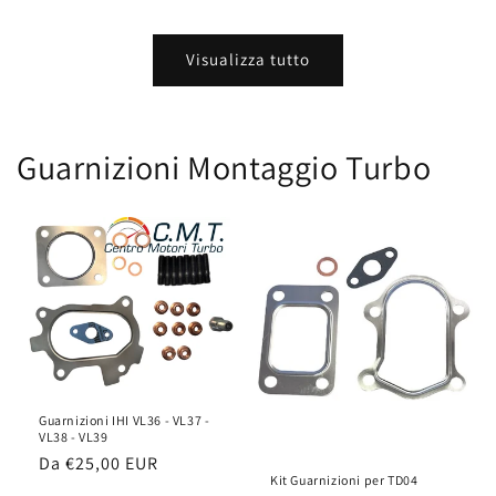
Visualizza tutto
Guarnizioni Montaggio Turbo
Guarnizioni IHI VL36 - VL37 -
VL38 - VL39
Prezzo
Da
€25,00 EUR
Kit Guarnizioni per TD04
di