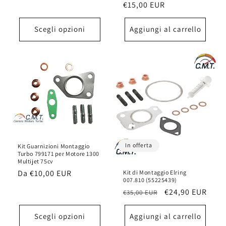
Prezzo
€15,00 EUR
listino
di
listino
Scegli opzioni
Aggiungi al carrello
In offerta
Kit Guarnizioni Montaggio
Turbo 799171 per Motore 1300
Multijet 75cv
Prezzo
Da
€10,00 EUR
Kit di Montaggio Elring
007.810 (55225439)
di
Prezzo
Prezzo
€24,90 EUR
€35,00 EUR
listino
di
scontato
listino
Scegli opzioni
Aggiungi al carrello