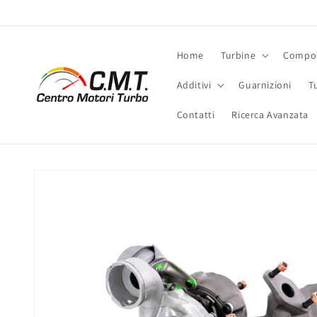
Vai
direttamente
ai contenuti
Home
Turbine
Compon
Additivi
Guarnizioni
T
Contatti
Ricerca Avanzata
Passa alle
informazioni
sul prodotto