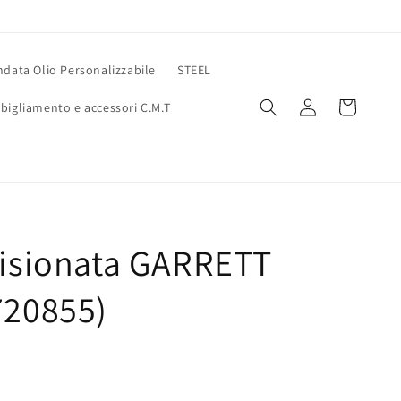
data Olio Personalizzabile
STEEL
Accedi
Carrello
bigliamento e accessori C.M.T
visionata GARRETT
720855)