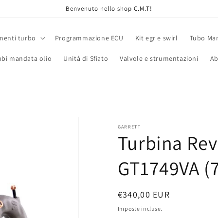
Benvenuto nello shop C.M.T!
enti turbo
Programmazione ECU
Kit egr e swirl
Tubo Man
ubi mandata olio
Unità di Sfiato
Valvole e strumentazioni
Ab
GARRETT
Turbina Re
GT1749VA (
Prezzo
€340,00 EUR
di
Imposte incluse.