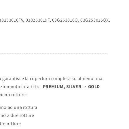
038253016FV, 038253019F, 03G253016Q, 03G253016QX,
-------------- -----------------------------------------------------
o garantisce la copertura completa su almeno una
lezionando infatti tra
PREMIUM, SILVER
e
GOLD
 meno rotture:
ino ad una rottura
no a due rotture
tre rotture