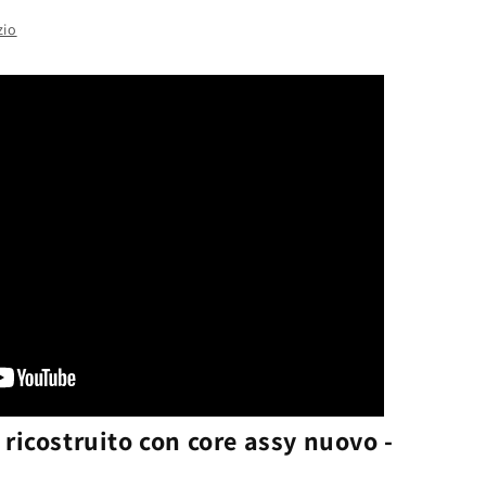
zio
icostruito con core assy nuovo -