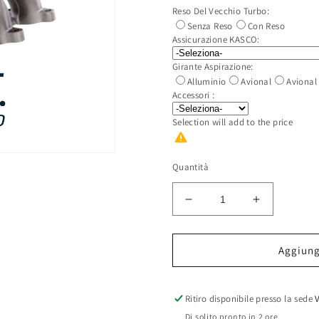
listino
Reso Del Vecchio Turbo:
Senza Reso
Con Reso
Assicurazione KASCO:
Girante Aspirazione:
Alluminio
Avional
Avional
Accessori :
Selection will add
to the price
Quantità
Diminuisci
Aumenta
quantità
quantità
per
per
Turbina
Turbina
Aggiungi
Revisionata
Revisionat
GARRETT
GARRETT
GT1749VA
GT1749VA
Ritiro disponibile presso la sede
(720855)
(720855)
Di solito pronto in 2 ore