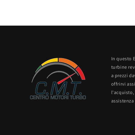
In questo 
turbine re
a prezzi d
offrirvi as
l'acquisto,
assistenza 