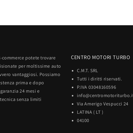
CENTRO MOTORI TURBO
E-commerce potete trovare
visionate per moltissime auto
C.M.T. SRL
avvero vantaggiosi. Possiamo
Tutti i diritti riservati.
sistenza prima e dopo
P.IVA 03048160596
 garanzia 24 mesi e
info@centromotoriturbo.i
tecnica senza limiti
Via Amerigo Vespucci 24
LATINA ( LT )
04100