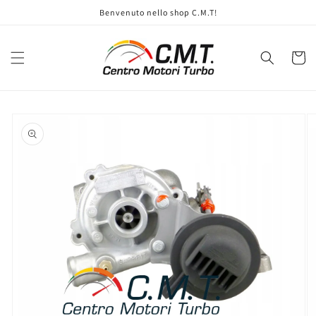
Vai
Benvenuto nello shop C.M.T!
direttamente
ai contenuti
Carrell
Passa alle
informazioni
sul prodotto