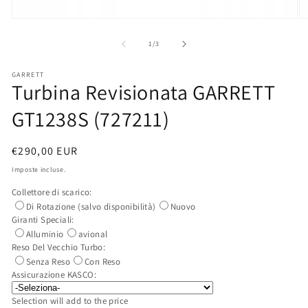
Apri
Ap
contenuti
co
multimediali
mu
su
1
/
3
1
2
in
in
finestra
fi
GARRETT
Turbina Revisionata GARRETT
modale
mo
GT1238S (727211)
Prezzo
€290,00 EUR
di
Imposte incluse.
listino
Collettore di scarico:
Di Rotazione (salvo disponibilità)
Nuovo
Giranti Speciali:
Alluminio
avional
Reso Del Vecchio Turbo:
Senza Reso
Con Reso
Assicurazione KASCO:
Selection will add
to the price