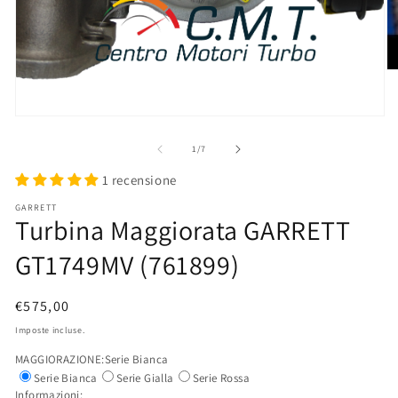
Ap
co
mu
3
Apri
in
contenuti
fi
multimediali
su
1
/
7
mo
1
in
1 recensione
finestra
modale
GARRETT
Turbina Maggiorata GARRETT
GT1749MV (761899)
Prezzo
€575,00
di
Imposte incluse.
listino
MAGGIORAZIONE:
Serie Bianca
Serie Bianca
Serie Gialla
Serie Rossa
Informazioni: