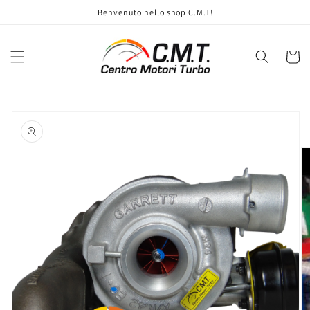
Vai
Benvenuto nello shop C.M.T!
direttamente
ai contenuti
Carrell
Passa alle
informazioni
sul prodotto