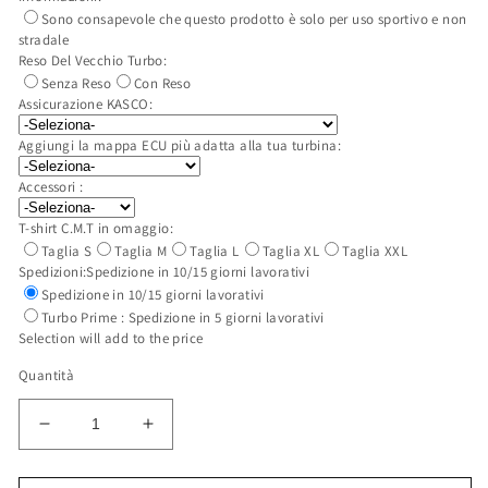
Sono consapevole che questo prodotto è solo per uso sportivo e non
stradale
Reso Del Vecchio Turbo:
Senza Reso
Con Reso
Assicurazione KASCO:
Aggiungi la mappa ECU più adatta alla tua turbina:
Accessori :
T-shirt C.M.T in omaggio:
Taglia S
Taglia M
Taglia L
Taglia XL
Taglia XXL
Spedizioni:
Spedizione in 10/15 giorni lavorativi
Spedizione in 10/15 giorni lavorativi
Turbo Prime : Spedizione in 5 giorni lavorativi
Selection will add
to the price
Quantità
Diminuisci
Aumenta
quantità
quantità
per
per