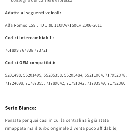
consegna del corriere espresso
Adatta ai seguenti veicoli:
Alfa Romeo 159 JTD 1.9L 110KW/150Cv 2006-2011
Codici intercambiabili:
761899 767836 773721
Codici OEM compatibili:
5201498, 55201499, 55205358, 55205484, 55211064, 717952078,
71724098, 71787395, 71789042, 71791042, 71793949, 71792080
Serie Bianca:
Pensata per quei casi in cui la centralina è già stata
rimappata ma il turbo originale diventa poco affidabile,