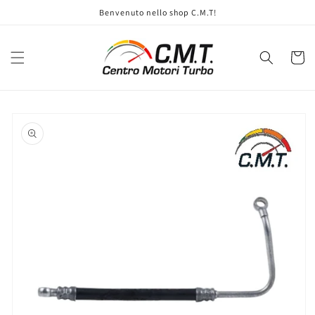
Vai
Benvenuto nello shop C.M.T!
direttamente
ai contenuti
Carrell
Passa alle
informazioni
sul prodotto