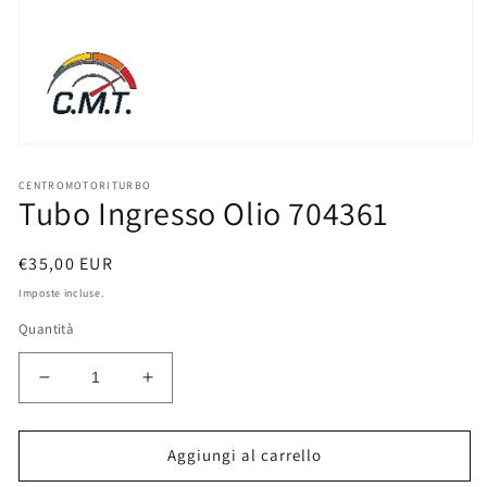
Apri
contenuti
multimediali
CENTROMOTORITURBO
Tubo Ingresso Olio 704361
1
in
finestra
modale
Prezzo
€35,00 EUR
di
Imposte incluse.
listino
Quantità
Diminuisci
Aumenta
quantità
quantità
per
per
Tubo
Tubo
Aggiungi al carrello
Ingresso
Ingresso