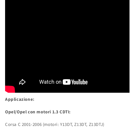
OPEL
OPEL
VAUXHALL
VAUXHALL
1.3
1.3
JTDM
JTDM
CDTI
CDTI
Applicazione:
Opel/Opel con motori 1.3 CDTI:
Corsa C 2001-2006 (motori: Y13DT, Z13DT, Z13DTJ)