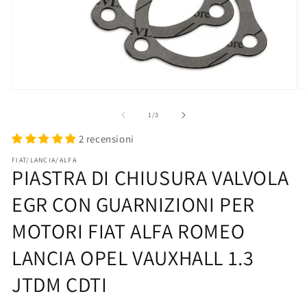
Apri
Ap
contenuti
co
multimediali
mu
su
1
/
3
1
2
in
in
2 recensioni
finestra
fi
modale
mo
FIAT/LANCIA/ALFA
PIASTRA DI CHIUSURA VALVOLA
EGR CON GUARNIZIONI PER
MOTORI FIAT ALFA ROMEO
LANCIA OPEL VAUXHALL 1.3
JTDM CDTI