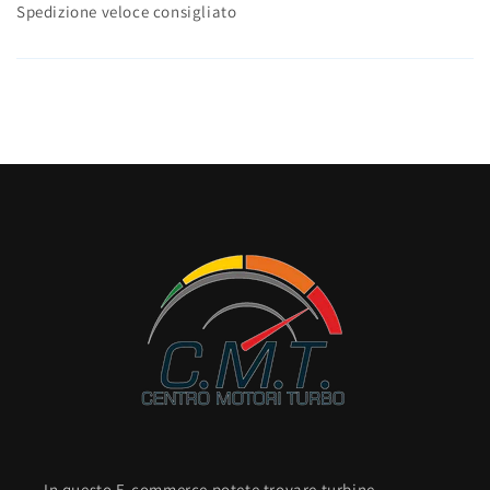
Spedizione veloce consigliato
In questo E-commerce potete trovare turbine