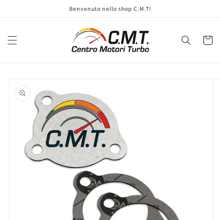
Vai
Benvenuto nello shop C.M.T!
direttamente
ai contenuti
Carrell
Passa alle
informazioni
sul prodotto