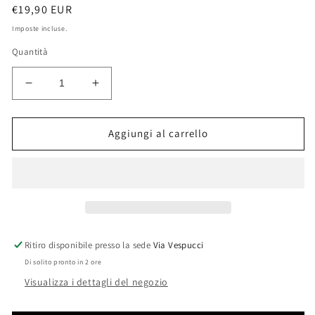
Prezzo
€19,90 EUR
di
Imposte incluse.
listino
Quantità
Diminuisci
Aumenta
quantità
quantità
per
per
PIASTRA
PIASTRA
Aggiungi al carrello
DI
DI
CHIUSURA
CHIUSURA
VALVOLA
VALVOLA
EGR
EGR
CON
CON
GUARNIZIONI
GUARNIZIONI
PER
PER
Ritiro disponibile presso la sede
Via Vespucci
MOTORI
MOTORI
Di solito pronto in 2 ore
FIAT
FIAT
ALFA
ALFA
Visualizza i dettagli del negozio
ROMEO
ROMEO
LANCIA
LANCIA