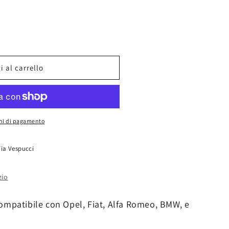
 al carrello
i
oni di pagamento
Via Vespucci
zio
ompatibile con Opel, Fiat, Alfa Romeo, BMW, e