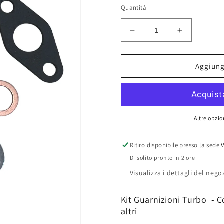
listino
Quantità
Diminuisci
Aumenta
quantità
quantità
per
per
Kit
Kit
Aggiungi
Guarnizioni
Guarnizion
Turbo
Turbo
-
-
BMW
BMW
Serie
Serie
Altre opzi
3
3
2.0
2.0
Ritiro disponibile presso la sede
Di solito pronto in 2 ore
Visualizza i dettagli del nego
Kit Guarnizioni Turbo - C
altri