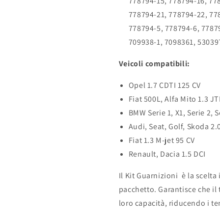
778794-15, 778794-16, 77
778794-21, 778794-22, 77
778794-5, 778794-6, 77879
709938-1, 7098361, 53039
Veicoli compatibili:
Opel 1.7 CDTI 125 CV
Fiat 500L, Alfa Mito 1.3 
BMW Serie 1, X1, Serie 2, Se
Audi, Seat, Golf, Skoda 2.
Fiat 1.3 M-jet 95 CV
Renault, Dacia 1.5 DCI
Il Kit Guarnizioni è la scelta
pacchetto. Garantisce che il 
loro capacità, riducendo i t