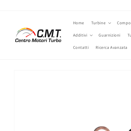
Vai
direttamente
ai contenuti
Home
Turbine
Compon
Additivi
Guarnizioni
T
Contatti
Ricerca Avanzata
Passa alle
informazioni
sul prodotto