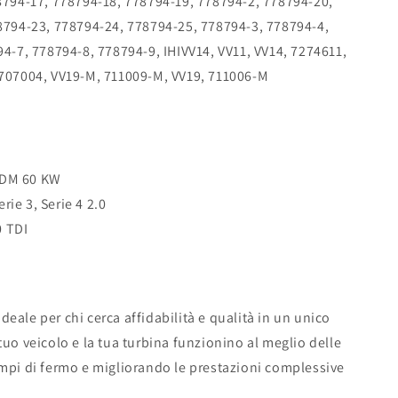
8794-17, 778794-18, 778794-19, 778794-2, 778794-20,
8794-23, 778794-24, 778794-25, 778794-3, 778794-4,
4-7, 778794-8, 778794-9, IHIVV14, VV11, VV14, 7274611,
707004, VV19-M, 711009-M, VV19, 711006-M
JTDM 60 KW
rie 3, Serie 4 2.0
0 TDI
 ideale per chi cerca affidabilità e qualità in un unico
tuo veicolo e la tua turbina funzionino al meglio delle
empi di fermo e migliorando le prestazioni complessive