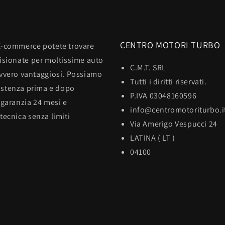
CENTRO MOTORI TURBO
E-commerce potete trovare
visionate per moltissime auto
C.M.T. SRL
avvero vantaggiosi. Possiamo
Tutti i diritti riservati.
sistenza prima e dopo
P.IVA 03048160596
 garanzia 24 mesi e
info@centromotoriturbo.i
tecnica senza limiti
Via Amerigo Vespucci 24
LATINA ( LT )
04100