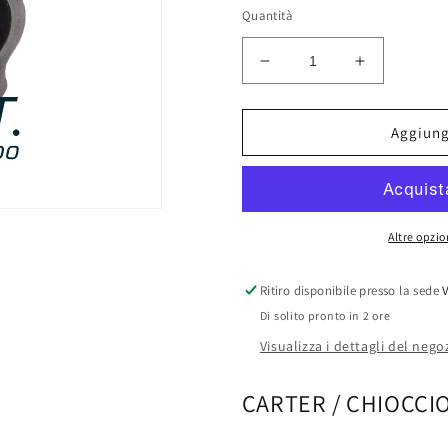
listino
Quantità
Diminuisci
Aumenta
quantità
quantità
per
per
CARTER
CARTER
Aggiungi
/
/
CHIOCCIOLA
CHIOCCI
SCARICO
SCARICO
CSI-
CSI-
005
005
Altre opzi
Ritiro disponibile presso la sede
Di solito pronto in 2 ore
Visualizza i dettagli del nego
CARTER / CHIOCCI