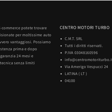
CENTRO MOTORI TURBO
E-commerce potete trovare
visionate per moltissime auto
C.M.T. SRL
avvero vantaggiosi. Possiamo
Tutti i diritti riservati.
sistenza prima e dopo
P.IVA 03048160596
 garanzia 24 mesi e
info@centromotoriturbo.i
tecnica senza limiti
Via Amerigo Vespucci 24
LATINA ( LT )
04100