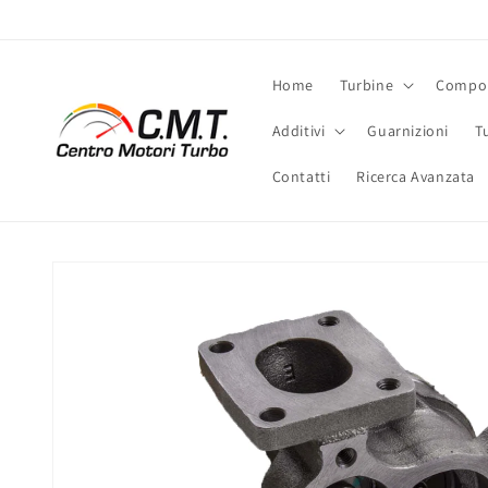
Vai
direttamente
ai contenuti
Home
Turbine
Compon
Additivi
Guarnizioni
T
Contatti
Ricerca Avanzata
Passa alle
informazioni
sul prodotto