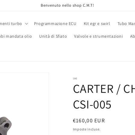
Benvenuto nello shop C.M.T!
enti turbo
Programmazione ECU
Kit egr e swirl
Tubo Man
ubi mandata olio
Unità di Sfiato
Valvole e strumentazioni
Ab
IHI
CARTER / C
CSI-005
Prezzo
€160,00 EUR
di
Imposte incluse.