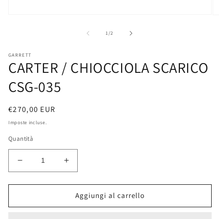
Apri
Ap
contenuti
co
multimediali
mu
su
1
/
2
1
2
in
in
finestra
fi
GARRETT
CARTER / CHIOCCIOLA SCARICO
modale
mo
CSG-035
Prezzo
€270,00 EUR
di
Imposte incluse.
listino
Quantità
Diminuisci
Aumenta
quantità
quantità
per
per
CARTER
CARTER
Aggiungi al carrello
/
/
CHIOCCIOLA
CHIOCCIOLA