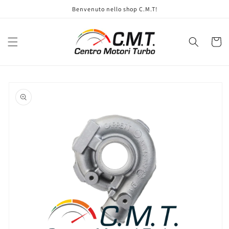
Vai
Benvenuto nello shop C.M.T!
direttamente
ai contenuti
Carrell
Passa alle
informazioni
sul prodotto