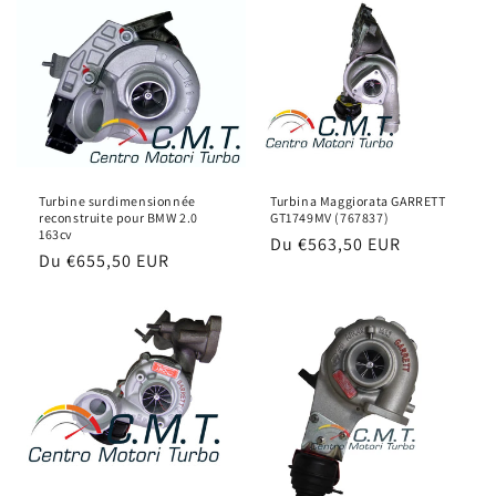
Turbine surdimensionnée
Turbina Maggiorata GARRETT
reconstruite pour BMW 2.0
GT1749MV (767837)
163cv
Prix
Du
€563,50 EUR
Prix
Du
€655,50 EUR
habituel
habituel