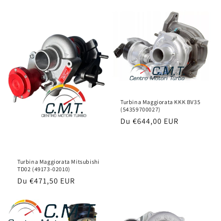
habituel
Turbina Maggiorata KKK BV35
(54359700027)
Prix
Du
€644,00 EUR
habituel
Turbina Maggiorata Mitsubishi
TD02 (49173-02010)
Prix
Du
€471,50 EUR
habituel