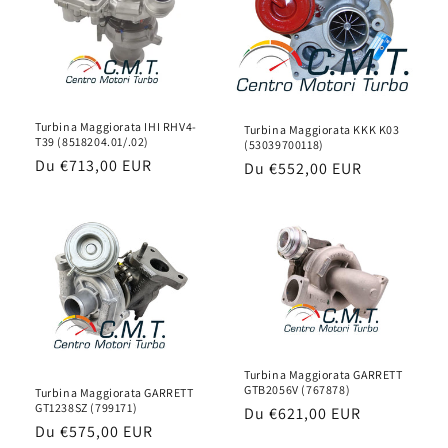
Turbina Maggiorata IHI RHV4-
Turbina Maggiorata KKK K03
T39 (8518204.01/.02)
(53039700118)
Prix
Du
€713,00 EUR
Prix
Du
€552,00 EUR
habituel
habituel
Turbina Maggiorata GARRETT
GTB2056V (767878)
Turbina Maggiorata GARRETT
GT1238SZ (799171)
Prix
Du
€621,00 EUR
Prix
Du
€575,00 EUR
habituel