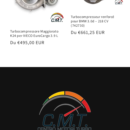
Turbocompresseur renforcé
pour BMW 3.0d – 218 CV
(742730)
Turbocompressore Maggiorato
Prix
Du
€661,25 EUR
K24 per IVECO EuroCargo 3.9 L
habituel
Prix
Du
€495,00 EUR
habituel