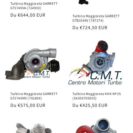
Turbina Maggiorata GARRETT
GT1749VA (724930)
Prix
Du
€644,00 EUR
Turbina Maggiorata GARRETT
GTB1549V (787274)
habituel
Prix
Du
€724,50 EUR
habituel
Turbina Maggiorata GARRETT
Turbina Maggiorata KKK KP35
GT1749MV (761899)
(54359700005)
Prix
Du
€575,00 EUR
Prix
Du
€425,50 EUR
habituel
habituel