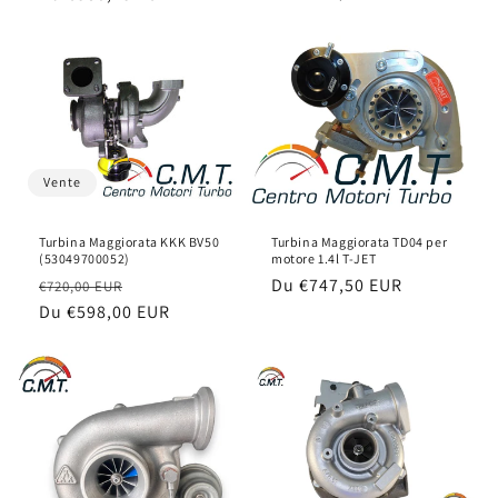
habituel
habituel
Vente
Turbina Maggiorata KKK BV50
Turbina Maggiorata TD04 per
(53049700052)
motore 1.4l T-JET
Prix
Prix
Prix
Du
€747,50 EUR
€720,00 EUR
habituel
Du
€598,00 EUR
soldé
habituel