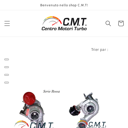
et
Benvenuto nello shop C.M.T!
passer
au
contenu
Panier
Trier par :