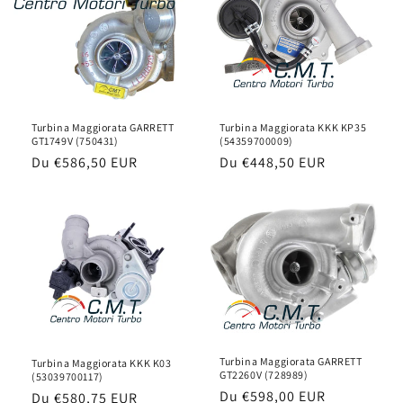
Turbina Maggiorata KKK KP35
Turbina Maggiorata GARRETT
(54359700009)
GT1749V (750431)
Prix
Du
€448,50 EUR
Prix
Du
€586,50 EUR
habituel
habituel
Turbina Maggiorata GARRETT
Turbina Maggiorata KKK K03
GT2260V (728989)
(53039700117)
Prix
Du
€598,00 EUR
Prix
Du
€580,75 EUR