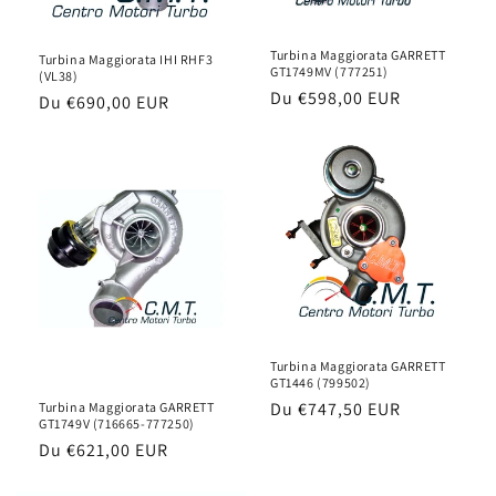
Turbina Maggiorata GARRETT
Turbina Maggiorata IHI RHF3
GT1749MV (777251)
(VL38)
Prix
Du
€598,00 EUR
Prix
Du
€690,00 EUR
habituel
habituel
Turbina Maggiorata GARRETT
GT1446 (799502)
Prix
Du
€747,50 EUR
Turbina Maggiorata GARRETT
GT1749V (716665-777250)
habituel
Prix
Du
€621,00 EUR
habituel