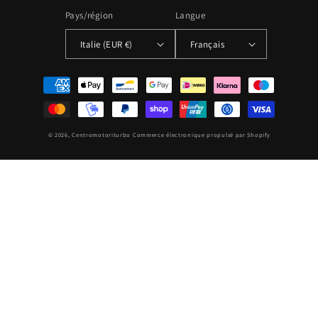
Pays/région
Langue
Italie (EUR €)
Français
Moyens
de
paiement
© 2026,
Centromotoriturbo
Commerce électronique propulsé par Shopify